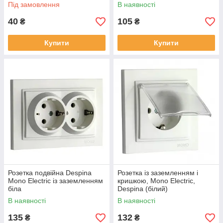
Під замовлення
В наявності
40
105
₴
₴
Купити
Купити
Розетка подвійна Despina
Розетка із заземленням і
Mono Electric із заземленням
кришкою, Mono Electric,
біла
Despina (білий)
В наявності
В наявності
135
132
₴
₴