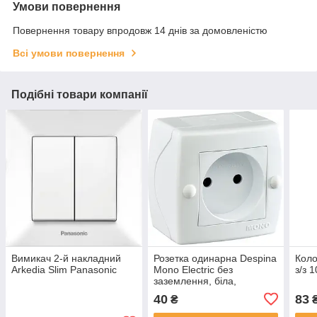
Умови повернення
Повернення товару впродовж 14 днів за домовленістю
Всі умови повернення
Подібні товари компанії
Вимикач 2-й накладний
Розетка одинарна Despina
Коло
Arkedia Slim Panasonic
Mono Electric без
з/з 
заземлення, біла,
зовнішня
40
83
₴