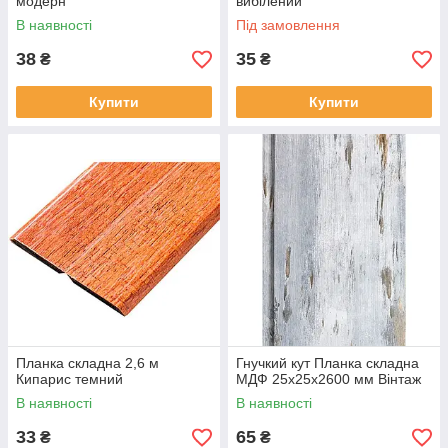
модерн"
вибілений"
В наявності
Під замовлення
38
35
₴
₴
Купити
Купити
Планка складна 2,6 м
Гнучкий кут Планка складна
Кипарис темний
МДФ 25х25х2600 мм Вінтаж
В наявності
В наявності
33
65
₴
₴