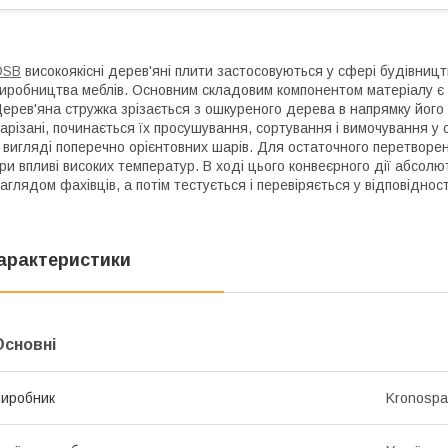
OSB
високоякісні дерев'яні плити застосовуються у сфері будівництв
иробництва меблів. Основним складовим компонентом матеріалу є 
ерев'яна стружка зрізається з ошкуреного дерева в напрямку його в
арізані, починається їх просушування, сортування і вимочування у с
 вигляді поперечно орієнтовних шарів. Для остаточного перетворе
ри впливі високих температур. В ході цього конвеєрного дії абсо
аглядом фахівців, а потім тестується і перевіряється у відповідно
арактеристики
Основні
иробник
Kronosp