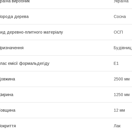
раїна виробник
Україна
Порода дерева
Сосна
ид деревно-плитного матеріалу
ОСП
ризначення
Будівниц
лас емісії формальдегіду
Е1
Довжина
2500 мм
Ширина
1250 мм
Товщина
12 мм
окриття
Лак