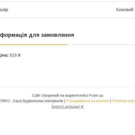
олір
Бежевий
нформація для замовлення
іна:
816 ₴
Сайт створений на маркетплейсі
Prom.ua
МИРОГРАД ПЛЮС - База будівельних матеріалів |
Поскаржитися на контент
|
Політика кон
Select Language
▼