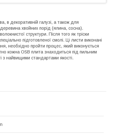
а, в декоративній галузі, а також для
деревина хвойних порід (ялина, сосна).
олокнистої структури. Після того як тріски
пеціально підготовленої смолі. Ці листи виконані
ння, необхідно пройти процес, який виконується
лютно кожна OSB плита знаходиться під пильним
сті з найвищими стандартами якості.
an