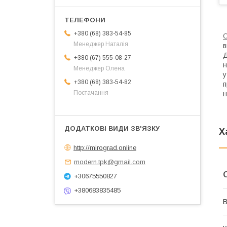
+380 (68) 383-54-85
Менеджер Наталія
в
Д
+380 (67) 555-08-27
н
Менеджер Олена
у
+380 (68) 383-54-82
п
Постачання
н
Х
http://mirograd.online
modern.tpk@gmail.com
+30675550827
+380683835485
В