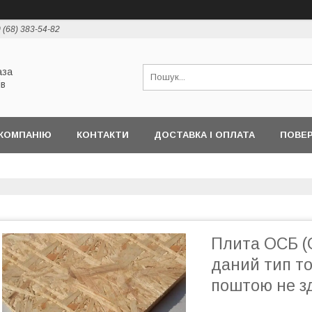
 (68) 383-54-82
аза
ів
КОМПАНІЮ
КОНТАКТИ
ДОСТАВКА І ОПЛАТА
ПОВЕР
Плита ОСБ (
даний тип т
поштою не з