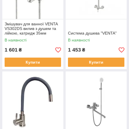
Змішувач для ванної VENTA
VS302DS вилив з душем та
лійкою, катридж 35мм
Система душева "VENTA"
В наявності
В наявності
1 601
1 453
₴
₴
Купити
Купити