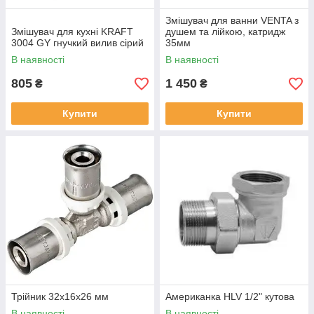
Змішувач для ванни VENTA з
Змішувач для кухні KRAFT
душем та лійкою, катридж
3004 GY гнучкий вилив сірий
35мм
В наявності
В наявності
805
1 450
₴
₴
Купити
Купити
Трійник 32х16х26 мм
Американка HLV 1/2" кутова
В наявності
В наявності