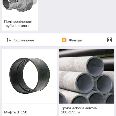
Поліпропіленові
труби і фітинги
Сортування
0
Фільтри
Труба асбоцементна
Муфта d=150
100х3,95 м