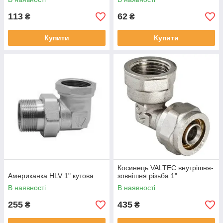
113
62
₴
₴
Купити
Купити
Косинець VALTEC внутрішня-
Американка HLV 1" кутова
зовнішня різьба 1"
В наявності
В наявності
255
435
₴
₴