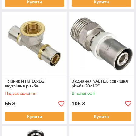
Купити
Купити
Трійник NTM 16х1/2"
З'єднання VALTEC зовнішня
внутрішня різьба
різьба 20х1/2"
Під замовлення
В наявності
55
105
₴
₴
Купити
Купити