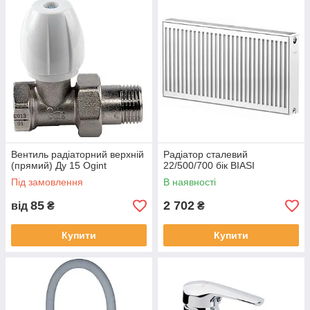
Вентиль радіаторний верхній
Радіатор сталевий
(прямий) Ду 15 Ogint
22/500/700 бік BIASI
Під замовлення
В наявності
85
2 702
від
₴
₴
Купити
Купити