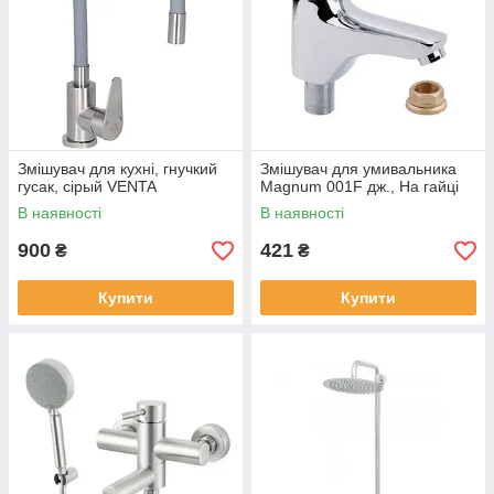
Змішувач для кухні, гнучкий
Змішувач для умивальника
гусак, сірый VENTA
Magnum 001F дж., На гайці
В наявності
В наявності
900
421
₴
₴
Купити
Купити