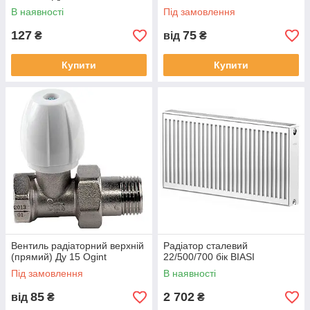
В наявності
Під замовлення
127
75
₴
від
₴
Купити
Купити
Вентиль радіаторний верхній
Радіатор сталевий
(прямий) Ду 15 Ogint
22/500/700 бік BIASI
Під замовлення
В наявності
85
2 702
від
₴
₴