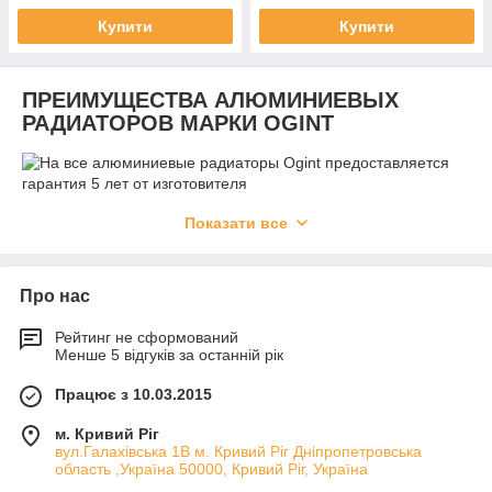
Купити
Купити
ПРЕИМУЩЕСТВА АЛЮМИНИЕВЫХ
РАДИАТОРОВ МАРКИ OGINT
Мы предлагаем алюминиевые радиаторы секционные
Показати все
литьевые серий Alpha, Classic и Delta Plus. При разработке
отопительных приборов, которые соответствуют ГОСТу
31311-2005, были учтены особенности эксплуатации
Про нас
радиаторов в российских сетях.
Алюминиевые радиаторы OGINT отличаются:
Рейтинг не сформований
Менше 5 відгуків за останній рік
высокой теплоотдачей благодаря конструктивным
особенностям приборов и использованию эффекта
Працює з 10.03.2015
конвекции;
отличными антикоррозионными свойствами —
м. Кривий Ріг
изделия подвергаются фосфатированию;
вул.Галахівська 1В м. Кривий Ріг Дніпропетровська
область ,Україна 50000, Кривий Ріг, Україна
надежностью — мы предоставляем все