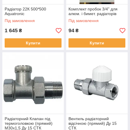
Радіатор 22К 500*500
Комплект пробок 3/4" для
Aquatronic
алюм. і бимет. радіаторів
Під замовлення
Під замовлення
1 645
94
₴
₴
Купити
Купити
Радіаторний Клапан під
Вентиль радіаторний
термоголовкою (прямий)
відсічною (прямий) Ду 15
М30х1,5 Ду 15 СТК
СТК