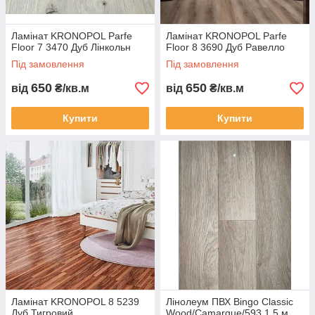
Ламінат KRONOPOL Parfe
Ламінат KRONOPOL Parfe
Floor 7 3470 Дуб Лінкольн
Floor 8 3690 Дуб Равелло
Під замовлення
Під замовлення
650
650
від
₴/кв.м
від
₴/кв.м
Купити
Купити
Ламінат KRONOPOL 8 5239
Лінолеум ПВХ Bingo Classic
Дуб Тигровий
Wood/Camargue/593 1,5 м