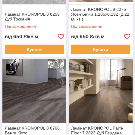
Ламінат KRONOPOL 8 8075
Ламінат KRONOPOL 8 8259
Ясен Білий 1,285х0,192 (2,22
Дуб Тосканія
м. кв.)
Під замовлення
Під замовлення
650
650
від
₴/кв.м
від
₴/кв.м
Купити
Купити
Ламінат KRONOPOL 8 8766
Ламінат KRONOPOL Parfe
Венге Кіото
Floor 7 2823 Дуб Гардена