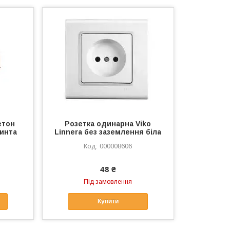
етон
Розетка одинарна Viko
винта
Linnera без заземлення біла
000008606
48 ₴
Під замовлення
Купити