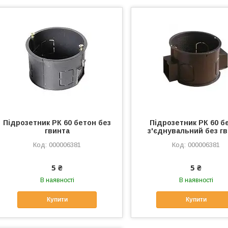
Підрозетник РК 60 бетон без
Підрозетник РК 60 б
гвинта
з'єднувальний без г
000006381
000006381
5 ₴
5 ₴
В наявності
В наявності
Купити
Купити