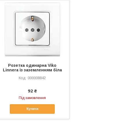
Розетка одинарна Viko
Linnera із заземленням біла
000008842
92 ₴
Під замовлення
Купити