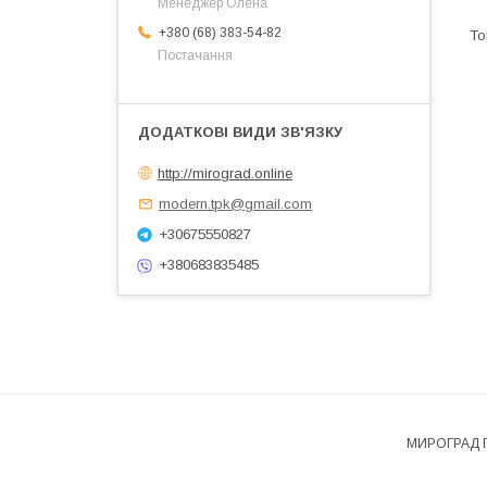
Менеджер Олена
+380 (68) 383-54-82
Постачання
http://mirograd.online
modern.tpk@gmail.com
+30675550827
+380683835485