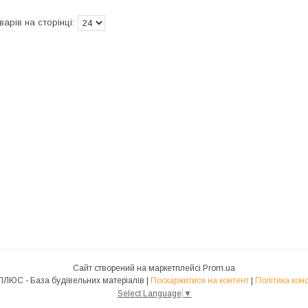
Сайт створений на маркетплейсі
Prom.ua
МИРОГРАД ПЛЮС - База будівельних матеріалів |
Поскаржитися на контент
|
Політика кон
Select Language
▼