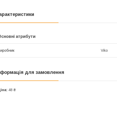
арактеристики
Основні атрибути
иробник
Viko
нформація для замовлення
іна:
48 ₴