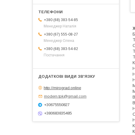
+380 (68) 383-54-85
Менеджер Наталія
Б
+380 (67) 555-08-27
Т
Менеджер Олена
С
+380 (68) 383-54-82
Т
Постачання
Т
К
Н
Н
Н
М
http://mirograd.online
М
modern.tpk@gmail.com
В
+30675550827
Н
+380683835485
С
Н
К
К