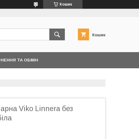
Кошик
Кошик
НЕННЯ ТА ОБМІН
арна Viko Linnera без
біла