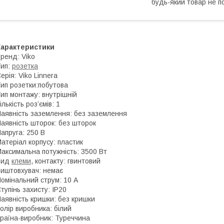
будь-який товар не п
Характеристики
ренд: Viko
ип:
розетка
ерія: Viko Linnera
ип розетки:побутова
ип монтажу: внутрішній
ількість роз’ємів: 1
аявність заземлення: без заземлення
аявність шторок: без шторок
апруга: 250 В
атеріал корпусу: пластик
аксимальна потужність: 3500 Вт
Вид
клеми
, контакту: гвинтовий
иштовхувач: немає
омінальний струм: 10 А
тупінь захисту: IP20
аявність кришки: без кришки
олір виробника: білий
раїна-виробник: Туреччина