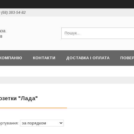
 (68) 383-54-82
аза
ів
КОМПАНІЮ
КОНТАКТИ
ДОСТАВКА І ОПЛАТА
ПОВЕР
озетки "Лада"