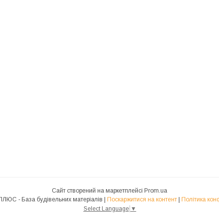
Сайт створений на маркетплейсі
Prom.ua
МИРОГРАД ПЛЮС - База будівельних матеріалів |
Поскаржитися на контент
|
Політика кон
Select Language
▼