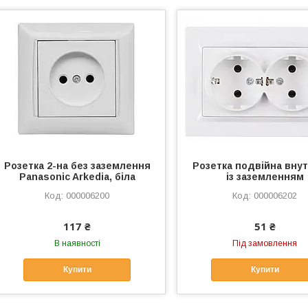
Розетка 2-на без заземлення
Розетка подвійна вну
Panasonic Arkedia, біла
із заземленням
000006200
000006202
117 ₴
51 ₴
В наявності
Під замовлення
Купити
Купити