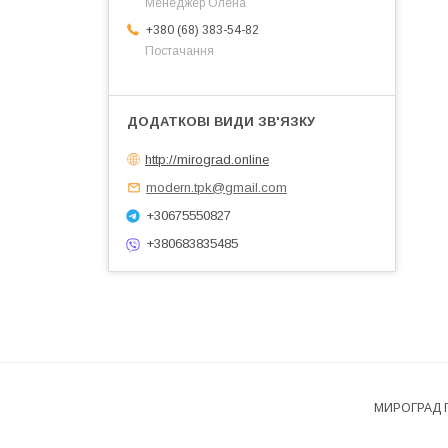
Менеджер Олена
+380 (68) 383-54-82
Постачання
http://mirograd.online
modern.tpk@gmail.com
+30675550827
+380683835485