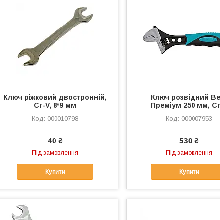
Ключ ріжковий двостронній,
Ключ розвідний Be
Cr-V, 8*9 мм
Преміум 250 мм, Cr
000010798
000007953
40 ₴
530 ₴
Під замовлення
Під замовлення
Купити
Купити