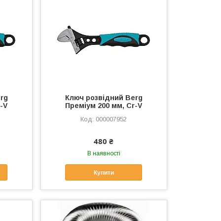
rg
Ключ розвідний Berg
-V
Преміум 200 мм, Cr-V
000007952
480 ₴
В наявності
Купити