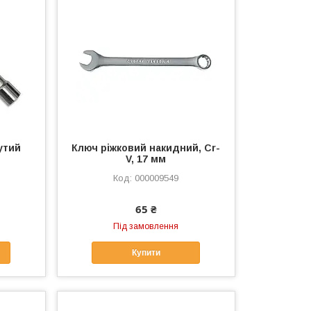
утий
Ключ ріжковий накидний, Cr-
V, 17 мм
000009549
65 ₴
Під замовлення
Купити