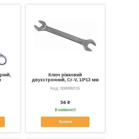
дний,
Ключ ріжковий
м
двухстронний, Cr-V, 10*13 мм
000008726
56 ₴
В наявності
Купити