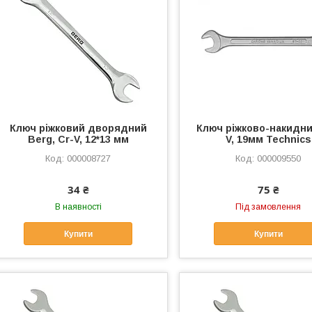
Ключ ріжковий дворядний
Ключ ріжково-накидни
Berg, Cr-V, 12*13 мм
V, 19мм Technics
000008727
000009550
34 ₴
75 ₴
В наявності
Під замовлення
Купити
Купити