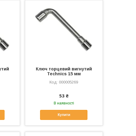
утий
Ключ торцевий вигнутий
Technics 15 мм
000005269
53 ₴
В наявності
Купити