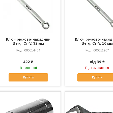
Ключ ріжково-накидний
Ключ ріжково-наки
Berg, Cr-V, 32 мм
Berg, Cr-V, 16 мм
000014464
000011907
422 ₴
від 39 ₴
В наявності
Під замовлення
Купити
Купити