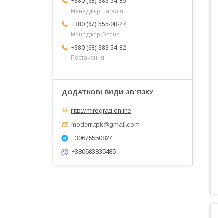
+380 (68) 383-54-85
Менеджер Наталія
+380 (67) 555-08-27
Менеджер Олена
+380 (68) 383-54-82
Постачання
http://mirograd.online
modern.tpk@gmail.com
+30675550827
+380683835485