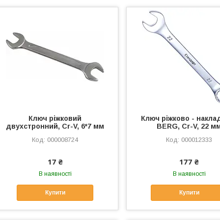
Ключ ріжковий
Ключ ріжково - накла
двухстронний, Cr-V, 6*7 мм
BERG, Cr-V, 22 м
000008724
000012333
17 ₴
177 ₴
В наявності
В наявності
Купити
Купити