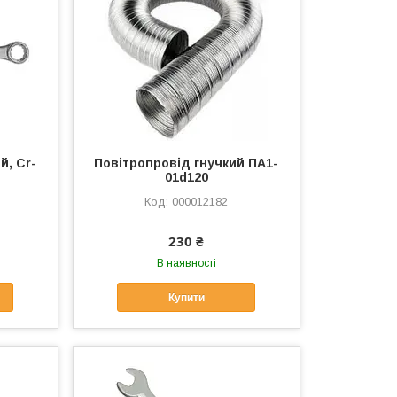
й, Cr-
Повітропровід гнучкий ПА1-
01d120
000012182
230 ₴
В наявності
Купити