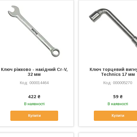
Ключ ріжково - накідний Cr-V,
Ключ торцевий вигн
32 мм
Technics 17 мм
000014464
000005270
422 ₴
59 ₴
В наявності
В наявності
Купити
Купити