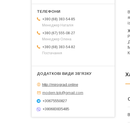
В
я
+380 (68) 383-54-85
і
Менеджер Наталія
+380 (67) 555-08-27
Р
Менеджер Олена
Д
М
+380 (68) 383-54-82
К
Постачання
Х
http://mirograd.online
modern.tpk@gmail.com
+30675550827
+380683835485
В