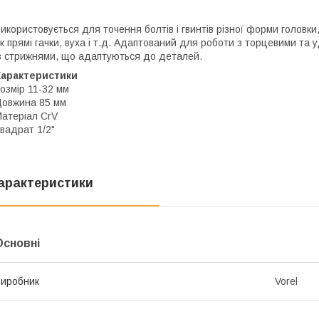
икористовується для точення болтів і гвинтів різної форми головки,
к прямі гачки, вуха і т.д. Адаптований для роботи з торцевими та
з стрижнями, що адаптуються до деталей.
Характеристики
озмір 11-32 мм
овжина 85 мм
атеріал CrV
вадрат 1/2"
арактеристики
Основні
иробник
Vorel