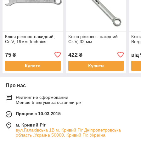
Ключ ріжково-накидний,
Ключ ріжково - накідний
Ключ
Cr-V, 19мм Technics
Cr-V, 32 мм
Berg
75
422
₴
₴
від
Купити
Купити
Про нас
Рейтинг не сформований
Менше 5 відгуків за останній рік
Працює з 10.03.2015
м. Кривий Ріг
вул.Галахівська 1В м. Кривий Ріг Дніпропетровська
область ,Україна 50000, Кривий Ріг, Україна