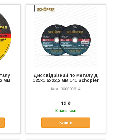
еталу
Диск відрізний по металу Д
22 мм
125х1.6х22,2 мм 141 Schopfer
000003814
19 ₴
В наявності
Купити