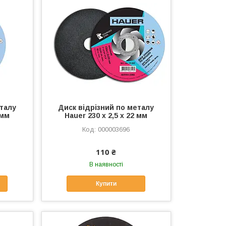
еталу
Диск відрізний по металу
 мм
Hauer 230 х 2,5 х 22 мм
000003696
110 ₴
В наявності
Купити