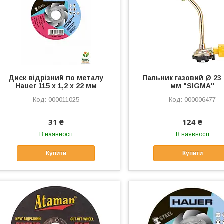
Диск відрізний по металу
Пальник газовий Ø 23 
Hauer 115 х 1,2 х 22 мм
мм "SIGMA"
000011025
000006477
31 ₴
124 ₴
В наявності
В наявності
Купити
Купити