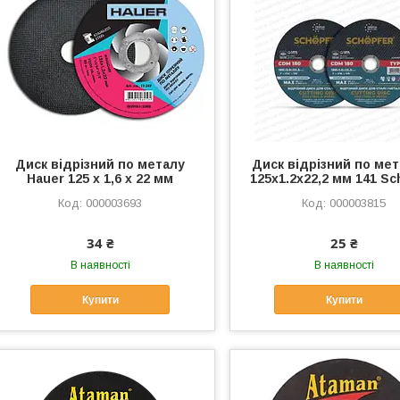
Диск відрізний по металу
Диск відрізний по ме
Hauer 125 х 1,6 х 22 мм
125х1.2х22,2 мм 141 Sc
000003693
000003815
34 ₴
25 ₴
В наявності
В наявності
Купити
Купити