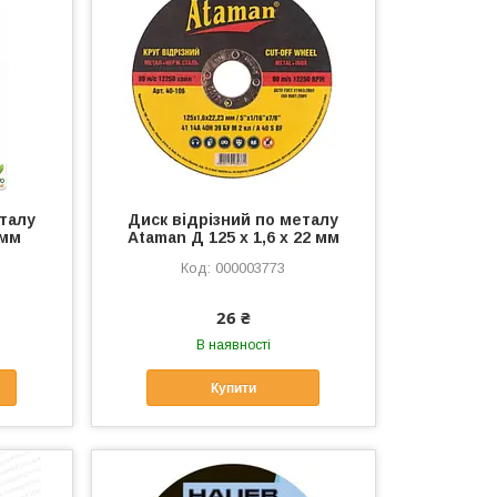
еталу
Диск відрізний по металу
 мм
Ataman Д 125 х 1,6 х 22 мм
000003773
26 ₴
В наявності
Купити