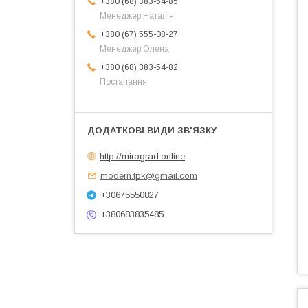
+380 (68) 383-54-85
Менеджер Наталія
+380 (67) 555-08-27
Менеджер Олена
+380 (68) 383-54-82
Постачання
http://mirograd.online
modern.tpk@gmail.com
+30675550827
+380683835485