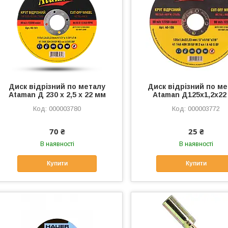
Диск відрізний по металу
Диск відрізний по м
Ataman Д 230 х 2,5 х 22 мм
Ataman Д125х1,2х22
000003780
000003772
70 ₴
25 ₴
В наявності
В наявності
Купити
Купити