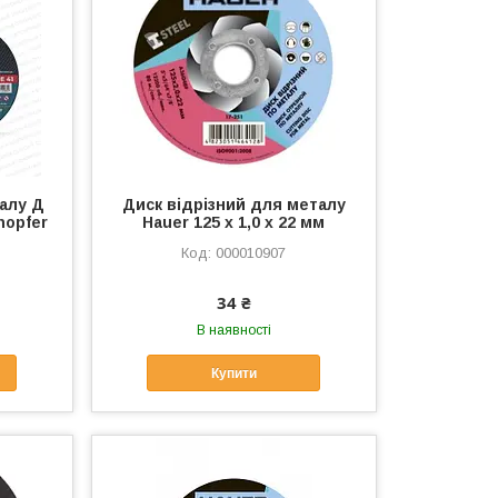
талу Д
Диск відрізний для металу
hopfer
Hauer 125 х 1,0 х 22 мм
000010907
34 ₴
В наявності
Купити