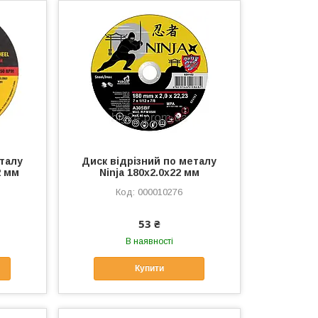
еталу
Диск відрізний по металу
2 мм
Ninja 180х2.0х22 мм
000010276
53 ₴
В наявності
Купити