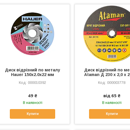
Диск відрізний по металу
Диск відрізний по м
Hauer 150х2.0х22 мм
Ataman Д 230 х 2,0 х 
000010392
000003778
49 ₴
від 65 ₴
В наявності
В наявності
Купити
Купити