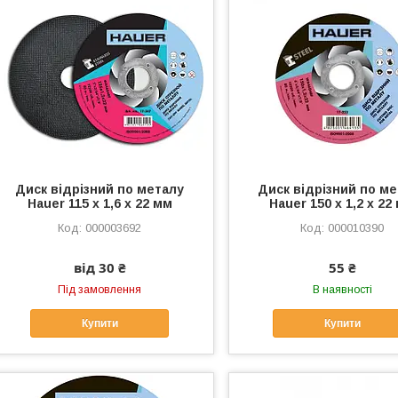
Диск відрізний по металу
Диск відрізний по м
Hauer 115 х 1,6 х 22 мм
Hauer 150 х 1,2 х 22
000003692
000010390
від 30 ₴
55 ₴
Під замовлення
В наявності
Купити
Купити