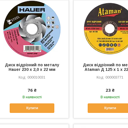
Диск відрізний по металу
Диск відрізний по м
Hauer 230 х 2,0 х 22 мм
Ataman Д 125 х 1 х 2
000010031
000003771
76 ₴
23 ₴
В наявності
В наявності
Купити
Купити