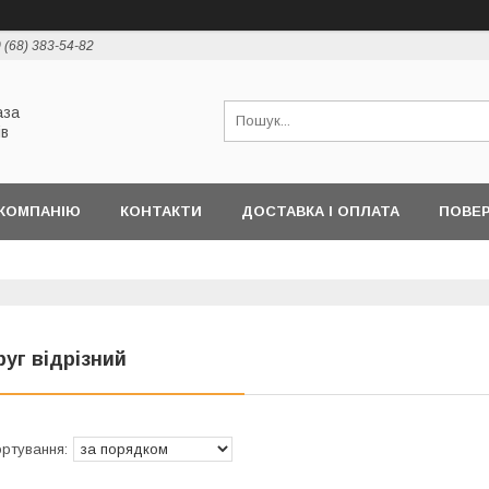
 (68) 383-54-82
аза
ів
КОМПАНІЮ
КОНТАКТИ
ДОСТАВКА І ОПЛАТА
ПОВЕР
руг відрізний