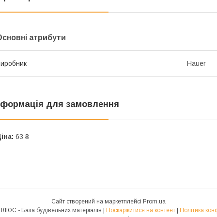
Основні атрибути
иробник
Hauer
нформація для замовлення
іна:
63 ₴
Сайт створений на маркетплейсі
Prom.ua
МИРОГРАД ПЛЮС - База будівельних матеріалів |
Поскаржитися на контент
|
Політика кон