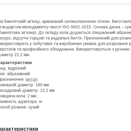
а бакелітовій зв'язці, армований скловолоконною сіткою. Виготовле
тандартом менеджменту якості ISO 9001-2015. Основа диска – с
бакелітова зв'язка). До складу кола додається спеціальний абраз
есурс, відсутні торцеві та радіальні биття. Призначений для різанн
икористовують у побутових та виробничих умовах для розрізання р
ерстатів та професійного обладнання. Використовується з ручн
іаметр 22,2 мм.
Характеристики
ид: відрізний
ип: абразивний
ризначення:
метал
овнішній діаметр: 180 мм
осадковий діаметр: 22,2 мм
овщина кола: 2 мм
аявність адаптера: ні
посіб різання: сухий
арактеристики