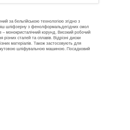
ний за бельгійською технологією згідно з
уміш шліфзерну з фенолформальдегідних смол
ив – монокристалічний корунд. Високий робочий
я різних сталей та сплавів. Відрізні диски
ізних матеріалів. Також застосовують для
ою кутовою шліфувальною машиною. Посадковий