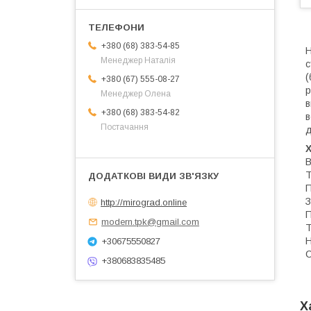
+380 (68) 383-54-85
Н
Менеджер Наталія
с
(
+380 (67) 555-08-27
р
Менеджер Олена
в
+380 (68) 383-54-82
в
Постачання
д
В
Т
П
З
http://mirograd.online
П
modern.tpk@gmail.com
Т
Н
+30675550827
С
+380683835485
Х