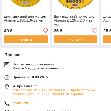
Диск відрізний для металу
Диск відрізний по металу
Диск
Ataman Д180х1,6х22 мм
Ataman Д 125 х 2,0 х 22
Atam
мм
49
26
25
₴
₴
Купити
Купити
Про нас
Рейтинг не сформований
Менше 5 відгуків за останній рік
Працює з 10.03.2015
м. Кривий Ріг
вул.Галахівська 1В м. Кривий Ріг Дніпропетровська
область ,Україна 50000, Кривий Ріг, Україна
Контакти