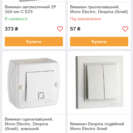
Вимикач автоматичний 2P
Вимикач трьохклавішний,
16A тип C EZ9
Mono Electric, Despina (білий)
В наявності
Під замовлення
373
57
₴
₴
Купити
Купити
Вимикач одноклавішний,
Mono Electric, Despina
Вимикач Despina подвійний
(білий), зовнішній
Mono Electric білий