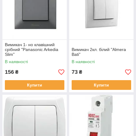
Вимикач 1- но клавішний
срібний "Panasonic Arkedia
Вимикач 2кл. білий "Almera
Slim"
Bati"
В наявності
В наявності
156
73
₴
₴
Купити
Купити