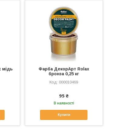
x мідь
Фарба ДекорАрт Rolax
бронза 0,25 кг
000010469
95 ₴
В наявності
Купити