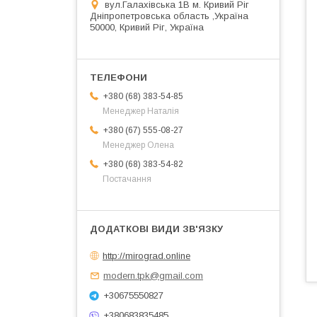
вул.Галахівська 1В м. Кривий Ріг
Дніпропетровська область ,Україна
50000, Кривий Ріг, Україна
+380 (68) 383-54-85
Менеджер Наталія
+380 (67) 555-08-27
Менеджер Олена
+380 (68) 383-54-82
Постачання
http://mirograd.online
modern.tpk@gmail.com
+30675550827
+380683835485