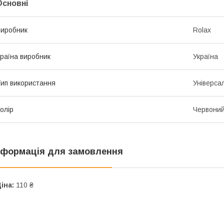
Основні
иробник
Rolax
раїна виробник
Україна
ип використання
Універса
олір
Червони
нформація для замовлення
іна:
110 ₴