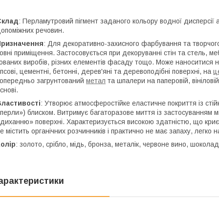
Склад
: Перламутровий пігмент заданого кольору водної дисперсії
опоміжних речовин.
Призначення
: Для декоративно-захисного фарбування та творчог
овні приміщення. Застосовується при декоруванні стін та стель, меблі
ованих виробів, різних елементів фасаду тощо. Може наноситися на 
іпсові, цементні, бетонні, дерев'яні та деревоподібні поверхні, на
ц
опередньо загрунтований
метал
та шпалери на паперовій, вініловій
снові.
Властивості
: Утворює атмосферостійке еластичне покриття із сті
перли») блиском. Витримує багаторазове миття із застосуванням м
диханню» поверхні. Характеризується високою здатністю, що криє,
е містить органічних розчинників і практично не має запаху, легко 
олір
: золото, срібло, мідь, бронза, металік, червоне вино, шоколад
арактеристики