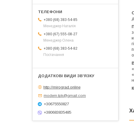
д
+380 (68) 383-54-85
Менеджер Наталія
з
+380 (67) 555-08-27
к
Менеджер Олена
г
+380 (68) 383-54-82
п
о
Постачання
«
«
н
http://mirograd.online
К
modern.tpk@gmail.com
+30675550827
Х
+380683835485