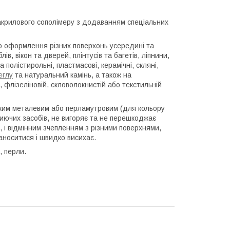
 акрилового сополімеру з додаванням спеціальних
о оформлення різних поверхонь усередині та
в, вікон та дверей, плінтусів та багетів, ліпнини,
полістирольні, пластмасові, керамічні, скляні,
еглу
та натуральний камінь, а також на
, флізеліновій, скловолокнистій або текстильній
йким металевим або перламутровим (для кольору
иючих засобів, не вигоряє та не перешкоджає
 і відмінним зчепленням з різними поверхнями,
наноситися і швидко висихає.
, перли.