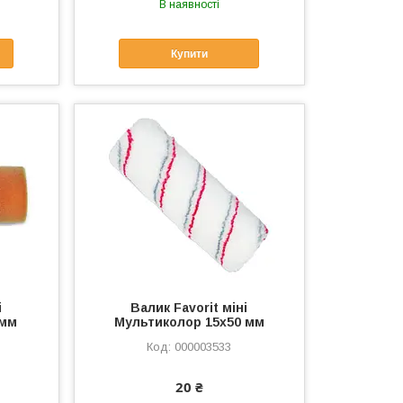
В наявності
Купити
і
Валик Favorit міні
 мм
Мультиколор 15х50 мм
000003533
20 ₴