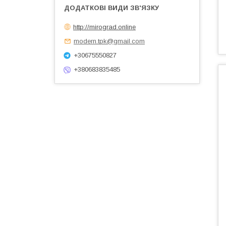
http://mirograd.online
modern.tpk@gmail.com
+30675550827
+380683835485