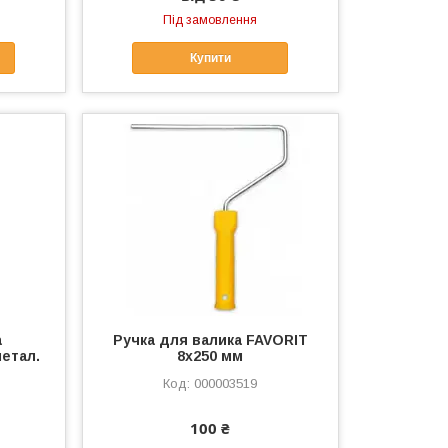
Під замовлення
Купити
а
Ручка для валика FAVORIT
метал.
8x250 мм
000003519
100 ₴