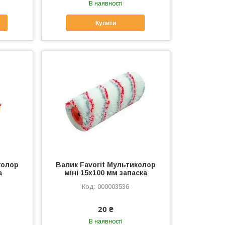
В наявності
Купити
колор
Валик Favorit Мультиколор
а
міні 15х100 мм запаска
000003536
20 ₴
В наявності