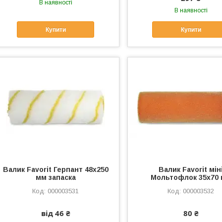
В наявності
В наявності
Купити
Купити
Валик Favorit Герпант 48x250
Валик Favorit мін
мм запаска
Мольтофлок 35х70
000003531
000003532
від 46 ₴
80 ₴