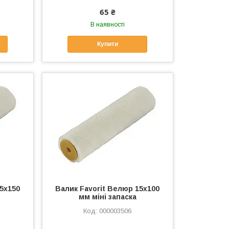
65 ₴
В наявності
Купити
15x150
Валик Favorit Велюр 15x100
мм міні запаска
000003506