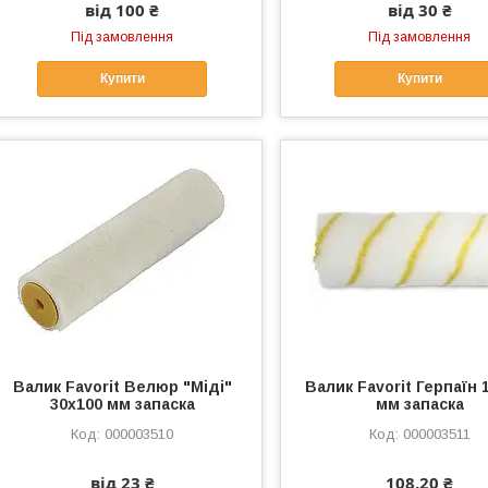
від 100 ₴
від 30 ₴
Під замовлення
Під замовлення
Купити
Купити
Валик Favorit Велюр "Міді"
Валик Favorit Герпаїн 
30x100 мм запаска
мм запаска
000003510
000003511
від 23 ₴
108,20 ₴