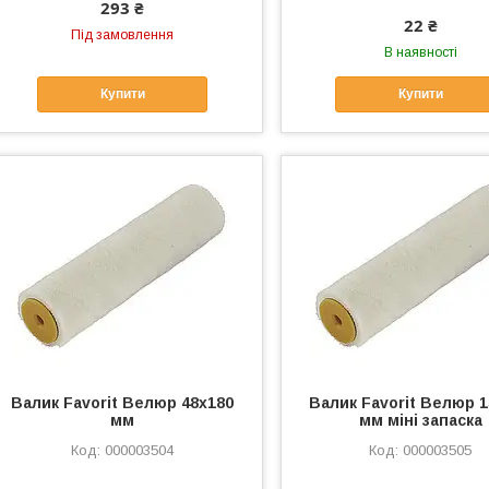
293 ₴
22 ₴
Під замовлення
В наявності
Купити
Купити
Валик Favorit Велюр 48x180
Валик Favorit Велюр 
мм
мм міні запаска
000003504
000003505