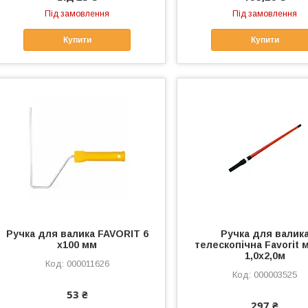
Під замовлення
Під замовлення
Купити
Купити
Ручка для валика FAVORIT 6
Ручка для валик
х100 мм
телескопічна Favorit 
1,0х2,0м
000011626
000003525
53 ₴
297 ₴