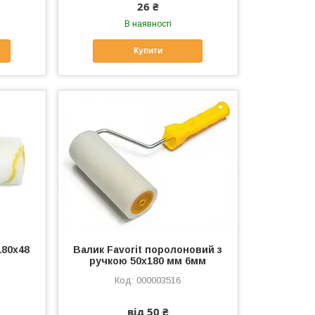
26 ₴
В наявності
Купити
180x48
Валик Favorit поролоновий з
ручкою 50x180 мм 6мм
000003516
від 50 ₴