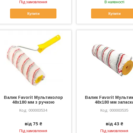
Під замовлення
В наявності
Купити
Купити
Валик Favorit Мультиколор
Валик Favorit Мульти
48x180 мм з ручкою
48х180 мм запаск
000003534
000003535
від 75 ₴
від 43 ₴
Під замовлення
Під замовлення