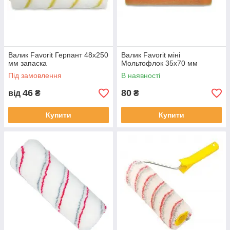
Валик Favorit Герпант 48x250
Валик Favorit міні
мм запаска
Мольтофлок 35х70 мм
Під замовлення
В наявності
46
80
від
₴
₴
Купити
Купити