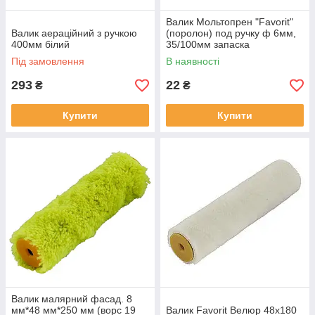
Валик Мольтопрен "Favorit"
Валик аераційний з ручкою
(поролон) под ручку ф 6мм,
400мм білий
35/100мм запаска
Під замовлення
В наявності
293
22
₴
₴
Купити
Купити
Валик малярний фасад. 8
мм*48 мм*250 мм (ворс 19
Валик Favorit Велюр 48x180