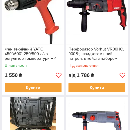
Фен технічний YATO
Перфоратор Vorhut VR90HC,
450˚/600˚ 250/500 л/хв
900Вт, швидкозамінний
регулятор температури + 4
патрон, в кейсі з набором
насадки
бурів і зубил
В наявності
Під замовлення
1 550
1 786
₴
від
₴
Купити
Купити