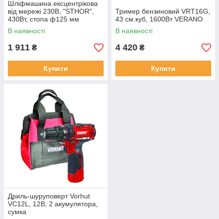
Шліфмашина ексцентрікова
від мережі 230В, "STHOR",
Тример бензиновий VRT16G,
430Вт, стопа ф125 мм
43 см.куб, 1600Вт VERANO
В наявності
В наявності
1 911
4 420
₴
₴
Купити
Купити
Дриль-шуруповерт Vorhut
VC12L, 12В, 2 акумулятора,
сумка