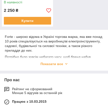
В наявності
2 250
₴
Купити
Forte - широко відома в Україні торгова марка, яка вже понад
10 років спеціалізується на виробництві електроінструменту,
садової, будівельної та силової техніки, а також різного
приладдя до них.
Потрібно було зовсім небагато часу, щоб бренд набув
популярності в глобальному масштабі. Доступні ціни та
Показати все
висока якість виконання зробила продукцію Forte
надзвичайно популярною серед великої кількості українців.
Вся техніка, під цією торговою маркою, виготовляється в
Про нас
Китаї. Однак це не впливає на її характеристики. На всіх
заводах встановлено сучасне технологічне та продуктивне
Рейтинг не сформований
обладнання, завдяки чому забезпечується виняткова якість
Менше 5 відгуків за останній рік
техніки, що випускається.
Працює з 10.03.2015
Асортимент продукції компанії включає: шуруповерти, дрилі,
перфоратори, кутові шліфувальні машини (болгарки), відбійні