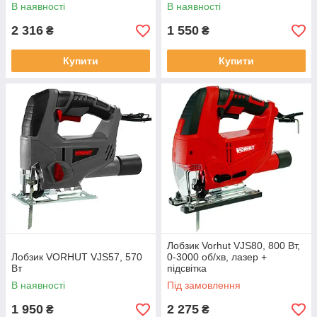
обертів
насадки
В наявності
В наявності
2 316
1 550
₴
₴
Купити
Купити
Лобзик Vorhut VJS80, 800 Вт,
Лобзик VORHUT VJS57, 570
0-3000 об/хв, лазер +
Вт
підсвітка
В наявності
Під замовлення
1 950
2 275
₴
₴