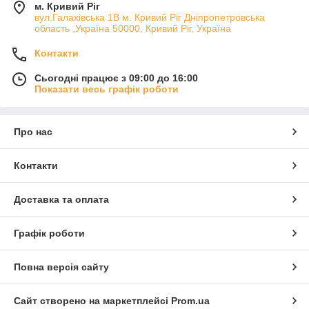
м. Кривий Ріг
молотки, зварювальні апарати, генератори, стабілізатори
вул.Галахівська 1В м. Кривий Ріг Дніпропетровська
напруги, компресори, технічні фени, мотокоси,
область ,Україна 50000, Кривий Ріг, Україна
газонокосарки, тримери, мотоблоки.
Контакти
Вся продукція Forte сертифікована в Україні та має офіційну
гарантію від виробника від 1 до 3 років. Окрім цього, торгова
Сьогодні працює з 09:00 до 16:00
марка надає гарантійне та післягарантійне сервісне
Показати весь графік роботи
обслуговування у кожному регіоні України.
Forte - успішний бренд, під яким виробляється якісне,
функціональне та недороге обладнання для використання у
Про нас
побутових та професійних умовах.
Контакти
Доставка та оплата
Графік роботи
Повна версія сайту
Сайт створено на маркетплейсі
Prom.ua