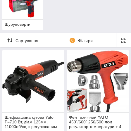
Шуруповерти
Сортування
0
Фільтри
Шліфмашина кутова Yato
Фен технічний YATO
P=710 Вт, діам.125мм,
450˚/600˚ 250/500 л/хв
11000об/хв, з регулюваням
регулятор температури + 4