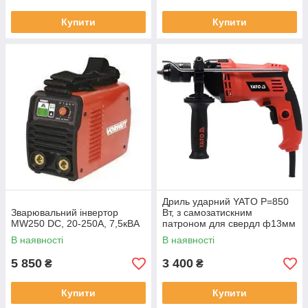
Купити
Купити
Дриль ударний YATO Р=850
Зварювальний інвертор
Вт, з самозатискним
MW250 DC, 20-250A, 7,5кВА
патроном для свердл ф13мм
В наявності
В наявності
5 850
3 400
₴
₴
Купити
Купити