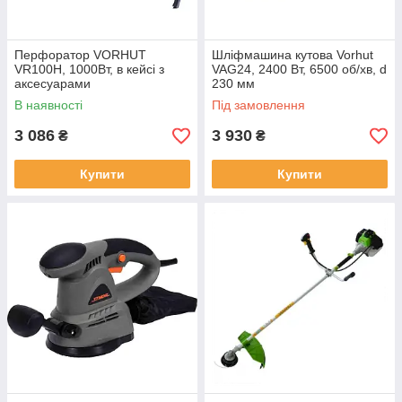
Перфоратор VORHUT
Шліфмашина кутова Vorhut
VR100Н, 1000Вт, в кейсі з
VAG24, 2400 Вт, 6500 об/хв, d
аксесуарами
230 мм
В наявності
Під замовлення
3 086
3 930
₴
₴
Купити
Купити