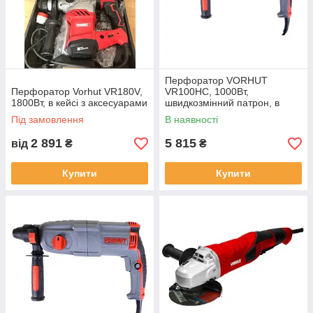
Перфоратор VORHUT
Перфоратор Vorhut VR180V,
VR100HC, 1000Вт,
1800Вт, в кейсі з аксесуарами
швидкозмінний патрон, в
кейсі з аксесуарами
Під замовлення
В наявності
2 891
5 815
від
₴
₴
Купити
Купити