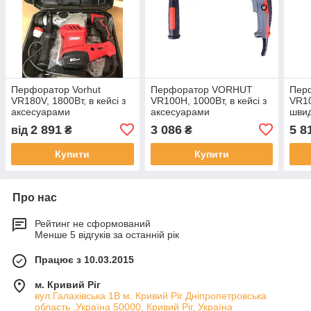
Перфоратор Vorhut
Перфоратор VORHUT
Пер
VR180V, 1800Вт, в кейсі з
VR100Н, 1000Вт, в кейсі з
VR10
аксесуарами
аксесуарами
швид
кейс
2 891
3 086
5 8
від
₴
₴
Купити
Купити
Про нас
Рейтинг не сформований
Менше 5 відгуків за останній рік
Працює з 10.03.2015
м. Кривий Ріг
вул.Галахівська 1В м. Кривий Ріг Дніпропетровська
область ,Україна 50000, Кривий Ріг, Україна