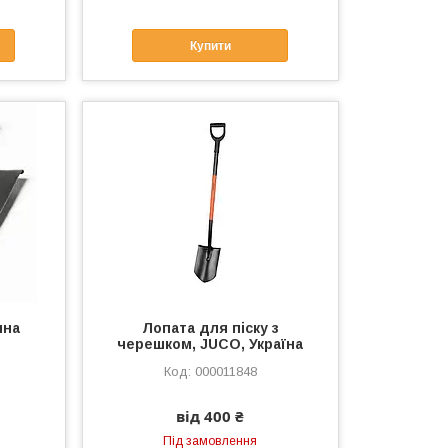
Купити
чна
Лопата для піску з
черешком, JUCO, Україна
000011848
від 400 ₴
Під замовлення