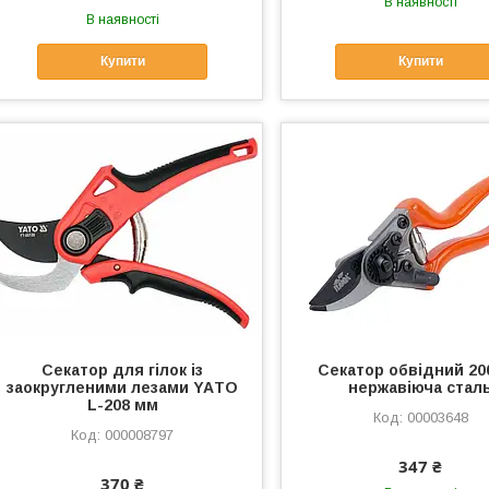
В наявності
В наявності
Купити
Купити
Секатор для гілок із
Секатор обвідний 20
заокругленими лезами YAТO
нержавіюча стал
L-208 мм
00003648
000008797
347 ₴
370 ₴