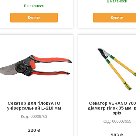
В наявності
В наявності
Купити
Купити
Секатор для гілокYAТO
Секатор VERANO 700
універсальний L-210 мм
діаметр гілок 35 мм, 
зріз
00006763
000003655
220 ₴
983 ₴