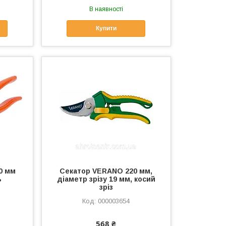
В наявності
Купити
0 мм
Секатор VERANO 220 мм,
ь
діаметр зрізу 19 мм, косий
зріз
000003654
568 ₴