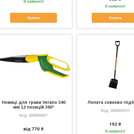
В наявності
В наявності
Купити
Купити
Ножиці для трави Verano 340
Лопата совково-підб
мм 12 позицій 360°
000003670
000003657
192 ₴
від 770 ₴
В наявності