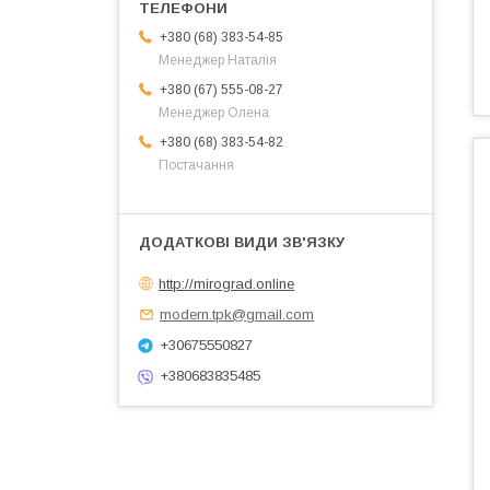
+380 (68) 383-54-85
Менеджер Наталія
+380 (67) 555-08-27
Менеджер Олена
+380 (68) 383-54-82
Постачання
http://mirograd.online
modern.tpk@gmail.com
+30675550827
+380683835485