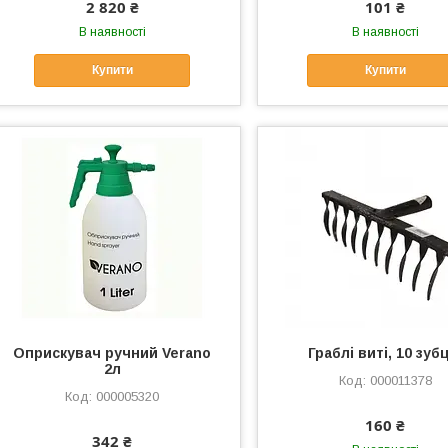
2 820 ₴
101 ₴
В наявності
В наявності
Купити
Купити
Оприскувач ручний Verano
Граблі виті, 10 зуб
2л
000011378
000005320
160 ₴
342 ₴