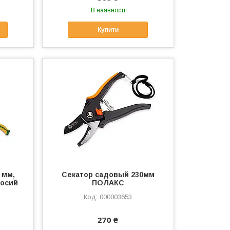
В наявності
Купити
 мм,
Секатор садовый 230мм
косий
ПОЛАКС
000003653
270 ₴