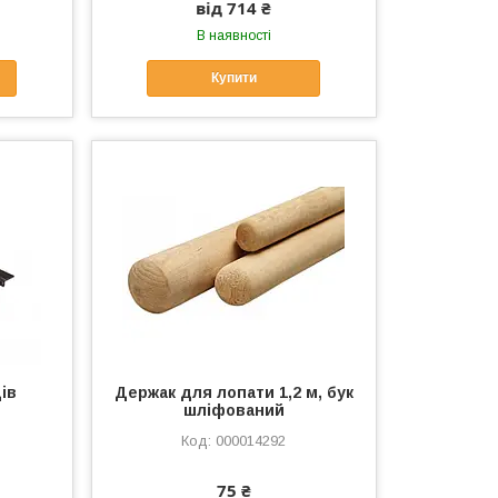
від 714 ₴
В наявності
Купити
ців
Держак для лопати 1,2 м, бук
шліфований
000014292
75 ₴