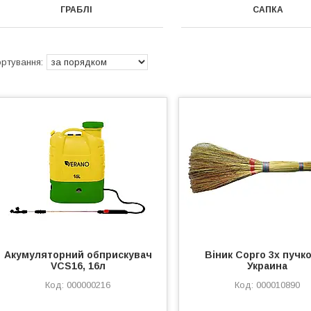
ГРАБЛІ
САПКА
Акумуляторний обприскувач
Віник Сорго 3х пучк
VCS16, 16л
Украина
000000216
000010890