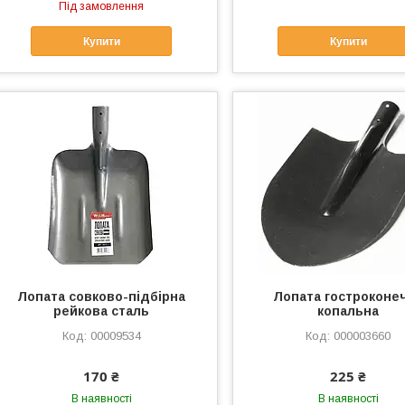
Під замовлення
Купити
Купити
Лопата совково-підбірна
Лопата гостроконе
рейкова сталь
копальна
00009534
000003660
170 ₴
225 ₴
В наявності
В наявності