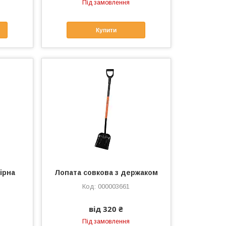
Під замовлення
Купити
ірна
Лопата совкова з держаком
000003661
від 320 ₴
Під замовлення