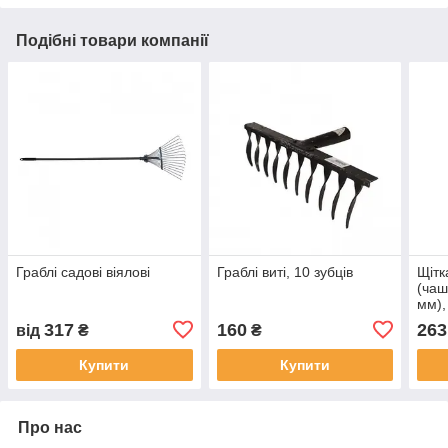
Подібні товари компанії
Граблі садові віялові
Граблі виті, 10 зубців
Щітк
(чаш
мм),
317
160
263
від
₴
₴
Купити
Купити
Про нас