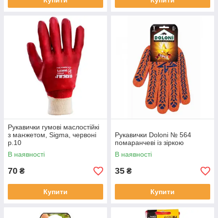
Купити
Купити
Рукавички гумові маслостійкі
з манжетом, Sigma, червоні
Рукавички Doloni № 564
р.10
помаранчеві із зіркою
В наявності
В наявності
70
35
₴
₴
Купити
Купити