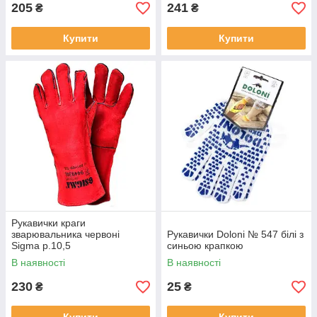
205
241
₴
₴
Купити
Купити
Рукавички краги
зварювальника червоні
Рукавички Doloni № 547 білі з
Sigma р.10,5
синьою крапкою
В наявності
В наявності
230
25
₴
₴