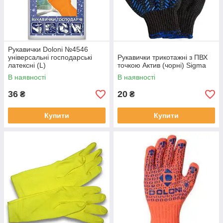
Рукавички Doloni №4546
універсальні господарські
Рукавички трикотажні з ПВХ
латексні (L)
точкою Актив (чорні) Sigma
В наявності
В наявності
36
20
₴
₴
Купити
Купити