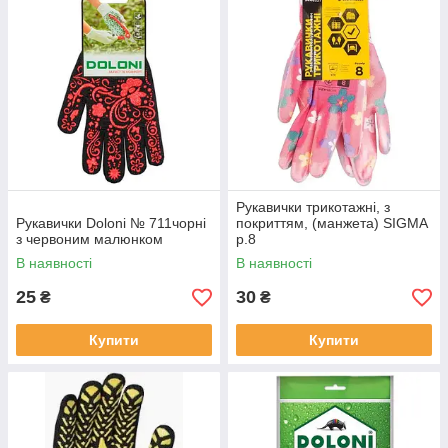
Рукавички трикотажні, з
Рукавички Doloni № 711чорні
покриттям, (манжета) SIGMA
з червоним малюнком
р.8
В наявності
В наявності
25
30
₴
₴
Купити
Купити