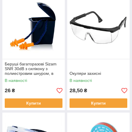
Беруші багаторазові Sizam
SNR 30dB з силікону з
полиестровим шнуром, в
Окуляри захисні
контейнері /SM 1270
В наявності
В наявності
26
28,50
₴
₴
Купити
Купити