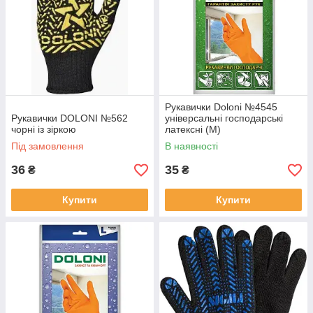
Рукавички Doloni №4545
Рукавички DOLONI №562
універсальні господарські
чорні із зіркою
латексні (М)
Під замовлення
В наявності
36
35
₴
₴
Купити
Купити