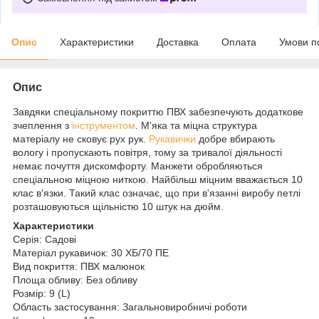
Опис
Характеристики
Доставка
Оплата
Умови п
Опис
Завдяки спеціальному покриттю ПВХ забезпечують додаткове
зчеплення з
інструментом
. М'яка та міцна структура
матеріалу не сковує рух рук.
Рукавички
добре вбирають
вологу і пропускають повітря, тому за тривалої діяльності
немає почуття дискомфорту. Манжети обробляються
спеціальною міцною ниткою. Найбільш міцним вважається 10
клас в'язки. Такий клас означає, що при в'язанні виробу петлі
розташовуються щільністю 10 штук на дюйм.
Характеристики
Серія: Садові
Матеріал рукавичок: 30 ХБ/70 ПЕ
Вид покриття: ПВХ малюнок
Площа обливу: Без обливу
Розмір: 9 (L)
Область застосування: Загальновиробничі роботи