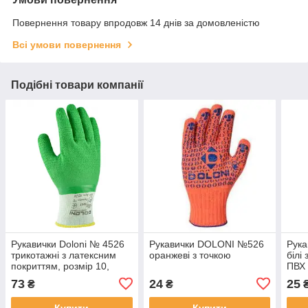
Повернення товару впродовж 14 днів за домовленістю
Всі умови повернення
Подібні товари компанії
Рукавички Doloni № 4526
Рукавички DOLONI №526
Рука
трикотажні з латексним
оранжеві з точкою
білі
покриттям, розмір 10,
ПВХ
зелені
73
24
25
₴
₴
Купити
Купити