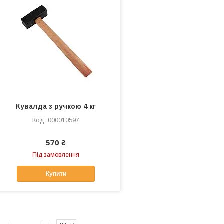
Кувалда з ручкою 4 кг
000010597
570 ₴
Під замовлення
Купити