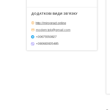
http://mirograd.online
modern.tpk@gmail.com
+30675550827
+380683835485