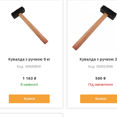
Кувалда з ручкою 8 кг
Кувалда з ручкою 2
000009547
000010596
1 163 ₴
500 ₴
В наявності
Під замовлення
Купити
Купити