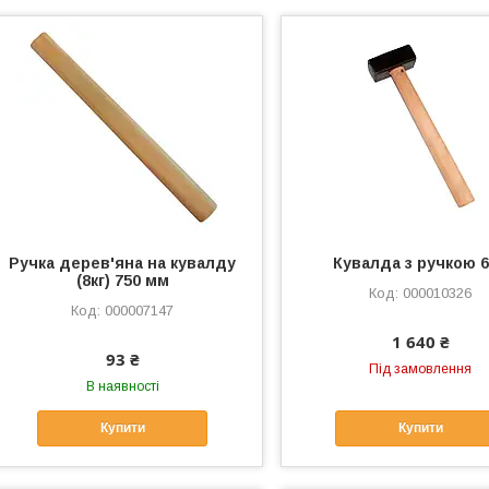
Ручка дерев'яна на кувалду
Кувалда з ручкою 6
(8кг) 750 мм
000010326
000007147
1 640 ₴
93 ₴
Під замовлення
В наявності
Купити
Купити