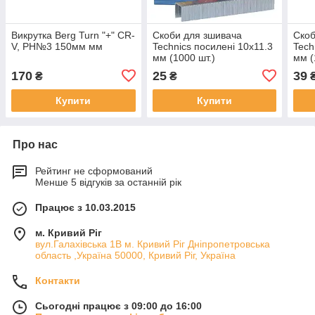
Викрутка Berg Turn "+" CR-
Скоби для зшивача
Скоб
V, РН№3 150мм мм
Technics посилені 10х11.3
Tech
мм (1000 шт.)
мм (
170
25
39
₴
₴
Купити
Купити
Про нас
Рейтинг не сформований
Менше 5 відгуків за останній рік
Працює з 10.03.2015
м. Кривий Ріг
вул.Галахівська 1В м. Кривий Ріг Дніпропетровська
область ,Україна 50000, Кривий Ріг, Україна
Контакти
Сьогодні працює з 09:00 до 16:00