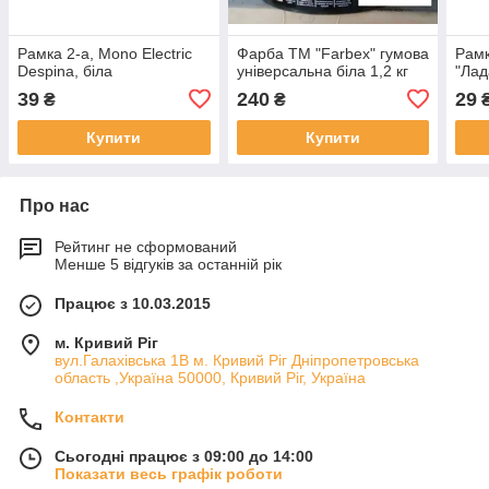
Рамка 2-а, Mono Electric
Фарба ТМ "Farbex" гумова
Рамк
Despina, біла
універсальна біла 1,2 кг
"Лад
39
240
29
₴
₴
Купити
Купити
Про нас
Рейтинг не сформований
Менше 5 відгуків за останній рік
Працює з 10.03.2015
м. Кривий Ріг
вул.Галахівська 1В м. Кривий Ріг Дніпропетровська
область ,Україна 50000, Кривий Ріг, Україна
Контакти
Сьогодні працює з 09:00 до 14:00
Показати весь графік роботи