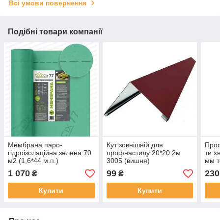
Всі умови повернення
Подібні товари компанії
Мембрана паро-
Кут зовнішній для
Проф
гідроізоляційна зелена 70
профнастилу 20*20 2м
ти х
м2 (1,6*44 м.п.)
3005 (вишня)
мм т
RooFFix77
дани
1 070
99
230
₴
₴
Нов
здій
Купити
Купити