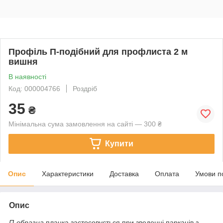
Профіль П-подібний для профлиста 2 м
вишня
В наявності
Код: 000004766
Роздріб
35
₴
Мінімальна сума замовлення на сайті — 300 ₴
Купити
Опис
Характеристики
Доставка
Оплата
Умови п
Опис
П
-
образна
планка застосовується при зведенні парканів з