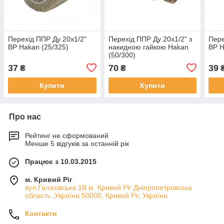
Перехід ППР Ду 20х1/2"
Перехід ППР Ду 20х1/2" з
Пере
ВР Hakan (25/325)
накидною гайкою Hakan
ВР H
(50/300)
37
70
39
₴
₴
Купити
Купити
Про нас
Рейтинг не сформований
Менше 5 відгуків за останній рік
Працює з 10.03.2015
м. Кривий Ріг
вул.Галахівська 1В м. Кривий Ріг Дніпропетровська
область ,Україна 50000, Кривий Ріг, Україна
Контакти