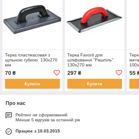
Терка пластмасовая з
Терка Favorit для
Терк
щільною губкою, 130х270
шліфування "Рашпіль"
мет
мм
130х270 мм
100
70
297
55
₴
₴
Купити
Купити
Про нас
Рейтинг не сформований
Менше 5 відгуків за останній рік
Працює з 10.03.2015