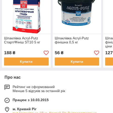
Шпаклівка Acryl-Putz
Шпаклівка Acryl-Putz
Шпа
Старт/Фініш ST10 5 кг
фінішна 0,5 кг
фіні
ціни
уточ
188
56
127
₴
₴
Купити
Купити
Про нас
Рейтинг не сформований
Менше 5 відгуків за останній рік
Працює з 10.03.2015
м. Кривий Ріг