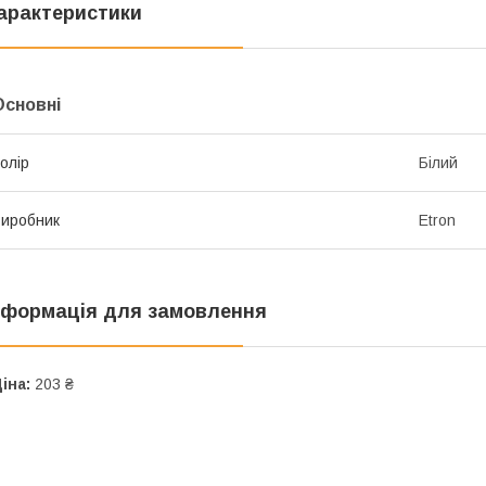
арактеристики
Основні
олір
Білий
иробник
Etron
нформація для замовлення
іна:
203 ₴