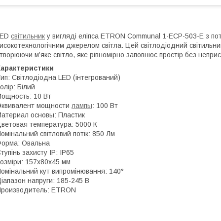
LED
світильник
у вигляді еліпса ETRON Communal 1-EСP-503-E з пот
исокотехнологічним джерелом світла. Цей світлодіодний світильни
творюючи м’яке світло, яке рівномірно заповнює простір без непри
Характеристики
ип: Світлодіодна LED (інтегрований)
олір: Білий
ощность: 10 Вт
Эквивалент мощности
лампы
: 100 Вт
атериал основы: Пластик
ветовая температура: 5000 К
омінальний світловий потік: 850 Лм
орма: Овальна
тупінь захисту IP: IP65
озміри: 157x80x45 мм
омінальний кут випромінювання: 140°
іапазон напруги: 185-245 В
Производитель: ETRON