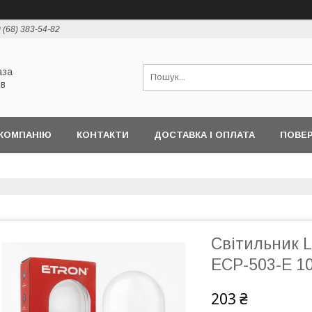
 (68) 383-54-82
аза
ів
КОМПАНІЮ
КОНТАКТИ
ДОСТАВКА І ОПЛАТА
ПОВЕР
Світильник 
ECP-503-Е 10
203 ₴