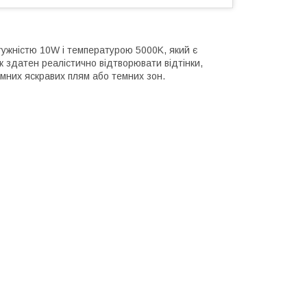
ужністю 10W і температурою 5000K, який є
к здатен реалістично відтворювати відтінки,
ємних яскравих плям або темних зон.