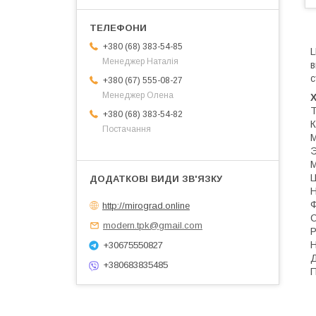
+380 (68) 383-54-85
Менеджер Наталія
в
с
+380 (67) 555-08-27
Менеджер Олена
Т
+380 (68) 383-54-82
К
Постачання
М
М
Ц
Н
Ф
http://mirograd.online
С
modern.tpk@gmail.com
Р
Н
+30675550827
Д
+380683835485