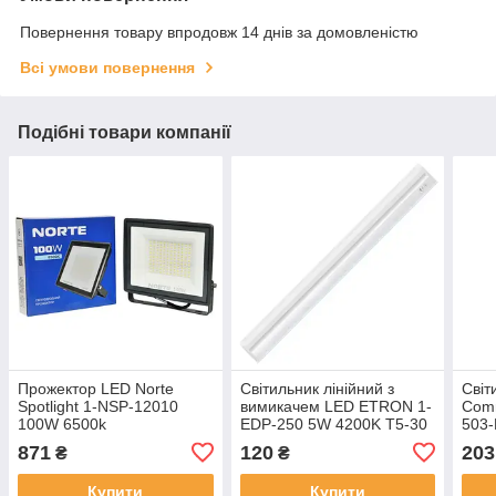
Повернення товару впродовж 14 днів за домовленістю
Всі умови повернення
Подібні товари компанії
Прожектор LED Norte
Світильник лінійний з
Світ
Spotlight 1-NSP-12010
вимикачем LED ETRON 1-
Com
100W 6500k
EDP-250 5W 4200K T5-30
503-
IP20
871
120
203
₴
₴
Купити
Купити