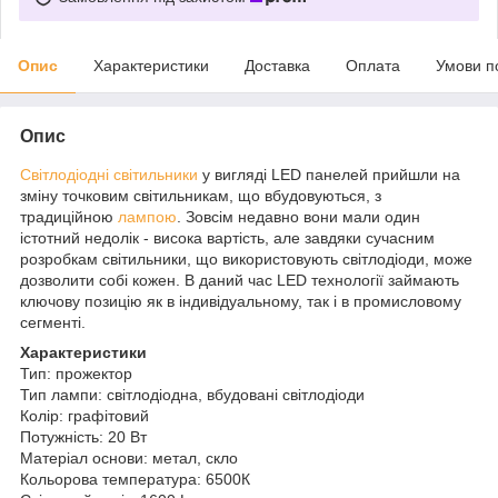
Опис
Характеристики
Доставка
Оплата
Умови п
Опис
Світлодіодні
світильники
у вигляді LED панелей прийшли на
зміну точковим світильникам, що вбудовуються, з
традиційною
лампою
. Зовсім недавно вони мали один
істотний недолік - висока вартість, але завдяки сучасним
розробкам світильники, що використовують світлодіоди, може
дозволити собі кожен. В даний час LED технології займають
ключову позицію як в індивідуальному, так і в промисловому
сегменті.
Характеристики
Тип: прожектор
Тип лампи: світлодіодна, вбудовані світлодіоди
Колір: графітовий
Потужність: 20 Вт
Матеріал основи: метал, скло
Кольорова температура: 6500К