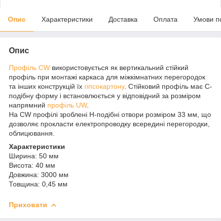
Опис
Характеристики
Доставка
Оплата
Умови п
Опис
Профіль CW
використовується як вертикальний стійкий
профіль при монтажі каркаса для міжкімнатних перегородок
та інших конструкцій їх
гіпсокартону
. Стійковий профіль має С-
подібну форму і встановлюється у відповідний за розміром
напрямний
профіль UW
.
На CW профілі зроблені H-подібні отвори розміром 33 мм, що
дозволяє прокласти електропроводку всередині перегородки,
облицювання.
Характеристики
Ширина: 50 мм
Висота: 40 мм
Довжина: 3000 мм
Товщина: 0,45 мм
Приховати