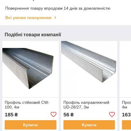
Повернення товару впродовж 14 днів за домовленістю
Всі умови повернення
Подібні товари компанії
Профіль стійковий CW-
Профіль направляючий
Проф
100, 4м
UD-28/27, 3м
4м
185
56
163
₴
₴
Купити
Купити