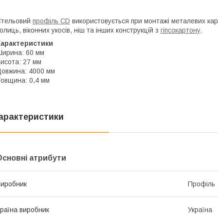
Стельовий
профіль CD
використовується при монтажі металевих карка
олиць, віконних укосів, ніш та інших конструкцій з
гіпсокартону
.
Характеристики
ирина: 60 мм
исота: 27 мм
овжина: 4000 мм
овщина: 0,4 мм
арактеристики
Основні атрибути
иробник
Профіль
раїна виробник
Україна