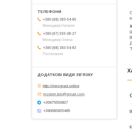
п
+380 (68) 383-54-85
Менеджер Наталія
Ш
+380 (67) 555-08-27
В
Менеджер Олена
Д
+380 (68) 383-54-82
Т
Постачання
Х
http://mirograd.online
modern.tpk@gmail.com
+30675550827
+380683835485
В
К