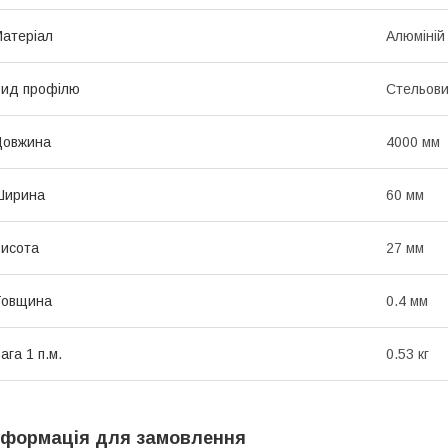
атеріал
Алюміній
ид профілю
Стельов
Довжина
4000 мм
Ширина
60 мм
исота
27 мм
Товщина
0.4 мм
ага 1 п.м.
0.53 кг
нформація для замовлення