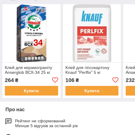
Клей для керамограніту
Клей для гіпсокартону
Клей
Anserglob ВСХ-34 25 кг
Knauf "Perlfix" 5 кг
Anse
264
106
232
₴
₴
Купити
Купити
Про нас
Рейтинг не сформований
Менше 5 відгуків за останній рік