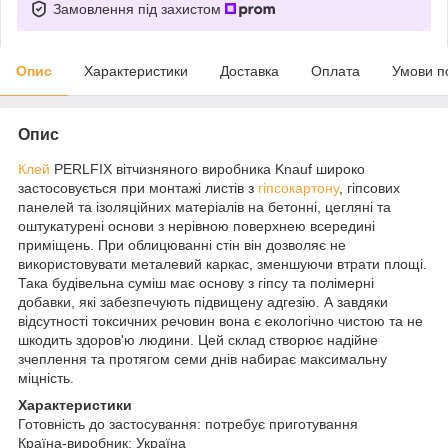
Замовлення під захистом
Опис
Характеристики
Доставка
Оплата
Умови п
Опис
Клей
PERLFIX вітчизняного виробника Knauf широко
застосовується при монтажі листів з
гіпсокартону
, гіпсових
панелей та ізоляційних матеріалів на бетонні, цегляні та
оштукатурені основи з нерівною поверхнею всередині
приміщень. При облицюванні стін він дозволяє не
використовувати металевий каркас, зменшуючи втрати площі.
Така будівельна суміш має основу з гіпсу та полімерні
добавки, які забезпечують підвищену адгезію. А завдяки
відсутності токсичних речовин вона є екологічно чистою та не
шкодить здоров'ю людини. Цей склад створює надійне
зчеплення та протягом семи днів набирає максимальну
міцність.
Характеристики
Готовність до застосування: потребує приготування
Країна-виробник: Україна