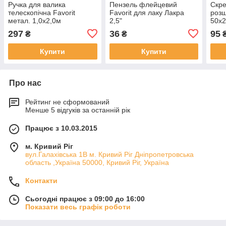
Ручка для валика
Пензель флейцевий
Скр
телескопічна Favorit
Favorit для лаку Лакра
розш
метал. 1,0х2,0м
2,5"
50х
297
36
95
₴
₴
Купити
Купити
Про нас
Рейтинг не сформований
Менше 5 відгуків за останній рік
Працює з 10.03.2015
м. Кривий Ріг
вул.Галахівська 1В м. Кривий Ріг Дніпропетровська
область ,Україна 50000, Кривий Ріг, Україна
Контакти
Сьогодні працює з 09:00 до 16:00
Показати весь графік роботи