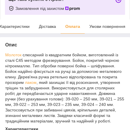
Замовлення під захистом
Характеристики
Доставка
Оплата
Умови повернення
Опис
Молоток
слюсарний із квадратним бойком, виготовлений із
сталі С45 методом фрезерування. Бойок, покритий чорною
нітроемаллю. Тип обробки поверхні бойка – шліфування.
Бойок надійно фіксується на ручці за допомогою металевого
клину. Дерев'яна ручка ретельно відполірована та покрита
прозорим
лаком
, який захищає її від розсихання, утворення
тріщин та забруднення. Використовується для столярних
робіт, де передбачається ударне навантаження. Довжина
ручки (без урахування голови): 39-020 – 250 мм, 39-021 – 255
мм, 39-022 – 253 мм, 39-023 – 235 мм, 39-024 – 240 мм.
Застосовується при забиванні цвяхів, кріпильних деталей,
згинанні металевих листів. Завдяки класичній формі та
традиційним матеріалам, зручний та надійний у роботі.
Характеристики