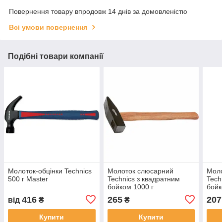
Повернення товару впродовж 14 днів за домовленістю
Всі умови повернення
Подібні товари компанії
Молоток-обцінки Technics
Молоток слюсарний
Мол
500 г Master
Technics з квадратним
Tech
бойком 1000 г
бойк
416
265
207
від
₴
₴
Купити
Купити