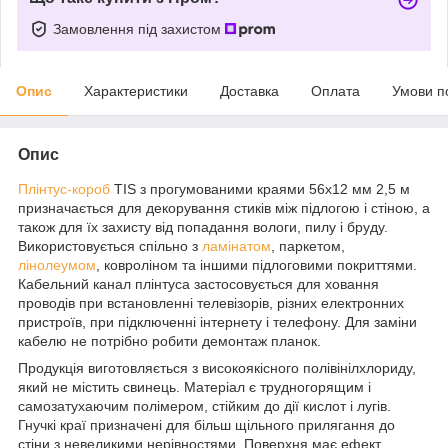
Замовлення під захистом
Опис
Характеристики
Доставка
Оплата
Умови п
Опис
Плінтус-короб
TIS з прогумованими краями 56х12 мм 2,5 м
призначається для декорування стиків між підлогою і стіною, а
також для їх захисту від попадання вологи, пилу і бруду.
Використовується спільно з
ламінатом
, паркетом,
лінолеумом
, ковроліном та іншими підлоговими покриттями.
Кабельний канал плінтуса застосовується для ховання
проводів при встановленні телевізорів, різних електронних
пристроїв, при підключенні інтернету і телефону. Для заміни
кабелю не потрібно робити демонтаж планок.
Продукція виготовляється з високоякісного полівінілхлориду,
який не містить свинець. Матеріал є трудногорящим і
самозатухаючим полімером, стійким до дії кислот і лугів.
Гнучкі краї призначені для більш щільного прилягання до
стіни з невеликими нерівностями. Поверхня має ефект