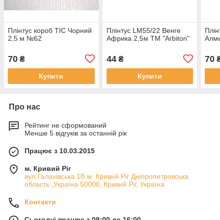
Плінтус короб ТІС Чорний
Плінтус LM55/22 Венге
Плін
2,5 м №62
Африка 2,5м ТМ "Arbiton"
Алме
70
44
70
₴
₴
Купити
Купити
Про нас
Рейтинг не сформований
Менше 5 відгуків за останній рік
Працює з 10.03.2015
м. Кривий Ріг
вул.Галахівська 1В м. Кривий Ріг Дніпропетровська
область ,Україна 50000, Кривий Ріг, Україна
Контакти
Сьогодні працює з 09:00 до 16:00