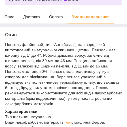
Опис
Доставка
Оплата
Умови повернення
Опис
Пензель флейцевий, тип "Англійська", має ворс, який
виготовлений з натуральної свинячої щетини. Пензель має
ширину від 1" до 4". Робоча довжина ворсу, залежно від
ширини пензля, від 39 мм до 46 мм. Товщина набивання
ворсу, залежно від ширини пензля, від 11 мм до 16 мм.
Пензель має топс 50%. Пензель має пластикову ручку з
отвором для підвішування. Ворс пензля упакований в
індивідуальну поліетиленову термозбіжну плівку, що захищає
його від бруду, пилу та механічних пошкоджень. Пензель
рекомендується використовувати для всіх видів лакофарбових
матеріалів (крім водорозчинних), у тому числі агресивних
лакофарбових матеріалів.
Характеристики
Тип щетини: натуральна
Види лакофарбових матеріалів:
лак
, масляна фарба,