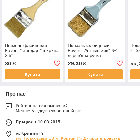
Пензель флейцевий
Пензель флейцевий
Пенз
Favorit "стандарт" ширина
Favorit "Англійський" №1,
2" S
2,5"
дерев'яна ручка
36
29,30
₴
₴
від
Купити
Купити
Про нас
Рейтинг не сформований
Менше 5 відгуків за останній рік
Працює з 10.03.2015
м. Кривий Ріг
вул.Галахівська 1В м. Кривий Ріг Дніпропетровська