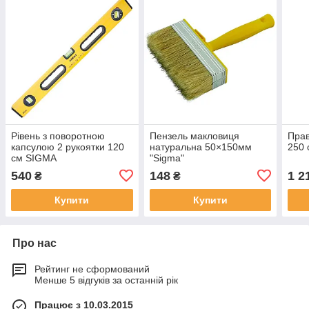
Рівень з поворотною
Пензель макловиця
Прав
капсулою 2 рукоятки 120
натуральна 50×150мм
250 
см SIGMA
"Sigma"
540
148
1 2
₴
₴
Купити
Купити
Про нас
Рейтинг не сформований
Менше 5 відгуків за останній рік
Працює з 10.03.2015