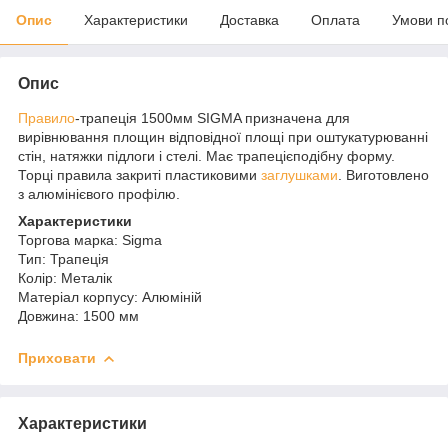
Опис
Характеристики
Доставка
Оплата
Умови п
Опис
Правило
-трапеція 1500мм SIGMA призначена для
вирівнювання площин відповідної площі при оштукатурюванні
стін, натяжки підлоги і стелі. Має трапецієподібну форму.
Торці правила закриті пластиковими
заглушками
. Виготовлено
з алюмінієвого профілю.
Характеристики
Торгова марка: Sigma
Тип: Трапеція
Колір: Металік
Матеріал корпусу: Алюміній
Довжина: 1500 мм
Приховати
Характеристики