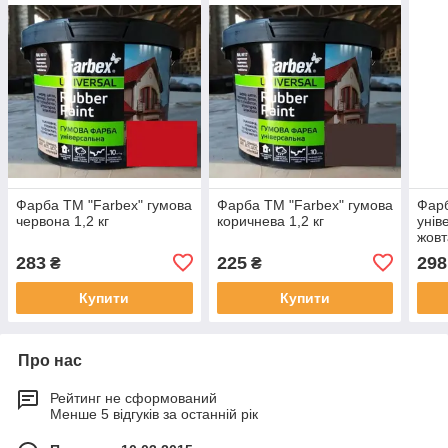
Фарба ТМ "Farbex" гумова
Фарба ТМ "Farbex" гумова
Фарб
червона 1,2 кг
коричнева 1,2 кг
унів
жовт
283
225
298
₴
₴
Купити
Купити
Про нас
Рейтинг не сформований
Менше 5 відгуків за останній рік