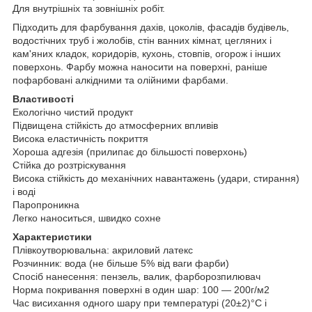
Для внутрішніх та зовнішніх робіт.
Підходить для фарбування дахів, цоколів, фасадів будівель,
водостічних труб і жолобів, стін ванних кімнат, цегляних і
кам'яних кладок, коридорів, кухонь, стовпів, огорож і інших
поверхонь. Фарбу можна наносити на поверхні, раніше
пофарбовані алкідними та олійними фарбами.
Властивості
Екологічно чистий продукт
Підвищена стійкість до атмосферних впливів
Висока еластичність покриття
Хороша адгезія (прилипає до більшості поверхонь)
Стійка до розтріскування
Висока стійкість до механічних навантажень (удари, стирання)
і воді
Паропроникна
Легко наноситься, швидко сохне
Характеристики
Плівкоутворювальна: акриловий латекс
Розчинник: вода (не більше 5% від ваги фарби)
Спосіб нанесення: пензель, валик, фарборозпилювач
Норма покривання поверхні в один шар: 100 ― 200г/м2
Час висихання одного шару при температурі (20±2)°С і