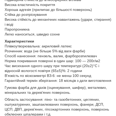
Висока еластичність покриття
Хороша адгезія (прилипає до більшості поверхонь)
Стійка до розтріскування
Висока стійкість до механічних навантажень (удари, стирання)
і воді
Паропроникна
Легко наноситься, швидко сохне
Характеристики
Плівкоутворювальна: акриловий латекс
Розчинник: вода (не більше 5% від ваги фарби)
Спосіб нанесення: пензель, валик, фарборозпилювач
Норма покривання поверхні в один шар: 100 ― 200г/м2
Час висихання одного шару при температурі (20±2)°С і
відносній вологості повітря (65±5)%: 2 години
В'язкість по віскозиметрі ВЗ-6: не менш 100 секунд
Гарантійний термін зберігання: 18 місяців з дати виготовлення
Гумова фарба для дахів (оцинкування, шифер), металевих,
мінеральних та дерев'яних поверхонь.
Область застосування: піно- та газобетонних, цегляних,
оштукатурених, зашпаклюваних поверхонь, фанери, ДСП,
ЦСП, ДВП, дерев'яних, гіпсокартонних поверхонь, поверхонь
обклеєних шпалерами і т.д.