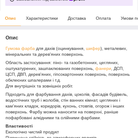
Опис
Характеристики
Доставка
Оплата
Умови п
Опис
Гумова фарба
для дахів (оцинкування,
шифер
), металевих,
мінеральних та дерев'яних поверхонь.
Область застосування: піно- та газобетонних, цегляних,
оштукатурених, зашпаклюваних поверхонь,
фанери
, ДСП,
ЦСП, ДВП, дерев'яних, гіпсокартонних поверхонь, поверхонь
обклеєних шпалерами і т.д.
Для внутрішніх та зовнішніх робіт.
Підходить для фарбування дахів, цоколів, фасадів будівель,
водостічних труб і жолобів, стін ванних кімнат, цегляних і
кам'яних кладок, коридорів, кухонь, стовпів, огорож і інших
поверхонь. Фарбу можна наносити на поверхні, раніше
пофарбовані алкідними та олійними фарбами.
Властивості
Екологічно чистий продукт
Підвищена стійкість до атмосферних впливів