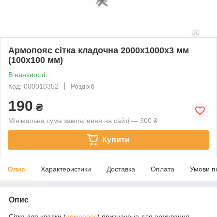
Армопояс сітка кладочна 2000х1000х3 мм
(100х100 мм)
В наявності
Код: 000010352
Роздріб
190
₴
Мінімальна сума замовлення на сайті — 300 ₴
Купити
Опис
Характеристики
Доставка
Оплата
Умови п
Опис
Сітка для кладки (
армопояс
) призначена для армування