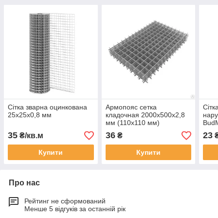
Сітка зварна оцинкована
Армопояс сетка
Сітк
25х25х0,8 мм
кладочная 2000х500х2,8
нару
мм (110х110 мм)
BudM
35
36
23
₴/кв.м
₴
₴
Купити
Купити
Про нас
Рейтинг не сформований
Менше 5 відгуків за останній рік