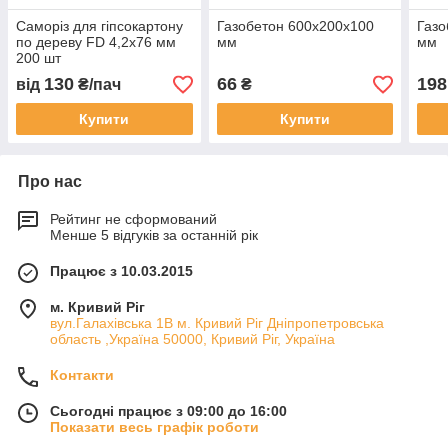
Саморіз для гіпсокартону
Газобетон 600x200x100
Газо
по дереву FD 4,2x76 мм
мм
мм
200 шт
130
66
198
від
₴/пач
₴
Купити
Купити
Про нас
Рейтинг не сформований
Менше 5 відгуків за останній рік
Працює з 10.03.2015
м. Кривий Ріг
вул.Галахівська 1В м. Кривий Ріг Дніпропетровська
область ,Україна 50000, Кривий Ріг, Україна
Контакти
Сьогодні працює з 09:00 до 16:00
Показати весь графік роботи