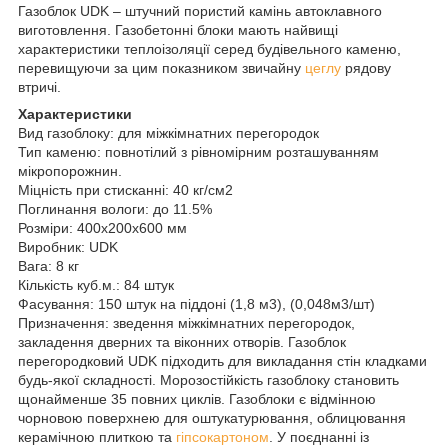
Газоблок UDK – штучний пористий камінь автоклавного
виготовлення. Газобетонні блоки мають найвищі
характеристики теплоізоляції серед будівельного каменю,
перевищуючи за цим показником звичайну
цеглу
рядову
втричі.
Характеристики
Вид газоблоку: для міжкімнатних перегородок
Тип каменю: повнотілий з рівномірним розташуванням
мікропорожнин.
Міцність при стисканні: 40 кг/см2
Поглинання вологи: до 11.5%
Розміри: 400x200x600 мм
Виробник: UDK
Вага: 8 кг
Кількість куб.м.: 84 штук
Фасування: 150 штук на піддоні (1,8 м3), (0,048м3/шт)
Призначення: зведення міжкімнатних перегородок,
закладення дверних та віконних отворів. Газоблок
перегородковий UDK підходить для викладання стін кладками
будь-якої складності. Морозостійкість газоблоку становить
щонайменше 35 повних циклів. Газоблоки є відмінною
чорновою поверхнею для оштукатурювання, облицювання
керамічною плиткою та
гіпсокартоном
. У поєднанні із