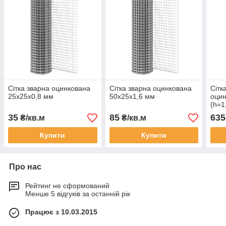
Сітка зварна оцинкована
Сітка зварна оцинкована
Сітк
25х25х0,8 мм
50х25х1,6 мм
оцин
(h=1
35
85
635
₴/кв.м
₴/кв.м
Купити
Купити
Про нас
Рейтинг не сформований
Менше 5 відгуків за останній рік
Працює з 10.03.2015