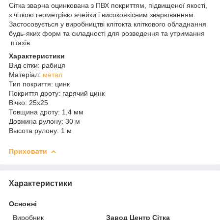
Cітка зварна оцинкована з ПВХ покриттям, підвищеної якості,
з чіткою геометрією ячейки і високоякісним зварюванням.
Застосовується у виробництві клітокта кліткового обладнання
будь-яких форм та cкладності для розведення та утримання
птахів.
Характеристики
Вид сітки: рабиця
Матеріал:
метал
Тип покриття: цинк
Покриття дроту: гарячий цинк
Вічко: 25х25
Товщина дроту: 1,4 мм
Довжина рулону: 30 м
Высота рулону: 1 м
Приховати
Характеристики
Основні
Виробник
Завод Центр Сітка