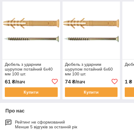
Дюбель з ударним
Дюбель з ударним
Дюб
шурупом потайний 6х40
шурупом потайний 6х60
мм 100 шт.
мм 100 шт.
61
74
1
₴/пач
₴/пач
₴
Купити
Купити
Про нас
Рейтинг не сформований
Менше 5 відгуків за останній рік